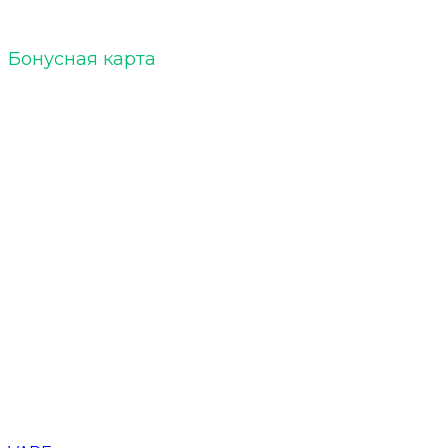
Бонусная карта
Кальяны
Уголь для кальяна
Табак для кальяна
Чаши для кальяна
Напитки