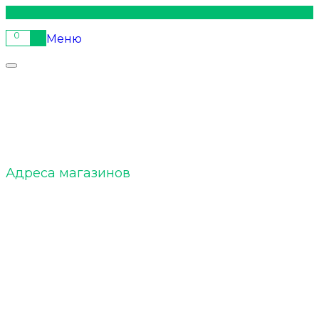
0
Меню
ELTOBACCO :: О нас
Адреса магазинов
ELTOBACCO :: Команда
ELTOBACCO :: БЛОГ
Акции