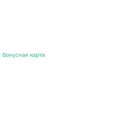
ELTOBACCO :: БЛОГ
Акции
Бонусная карта
Кальяны
Уголь для кальяна
Табак для кальяна