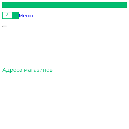
0
Меню
ELTOBACCO :: О нас
Адреса магазинов
ELTOBACCO :: Команда
ELTOBACCO :: БЛОГ
Акции