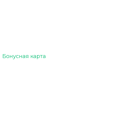
ELTOBACCO :: БЛОГ
Акции
Бонусная карта
Кальяны
Уголь для кальяна
Табак для кальяна