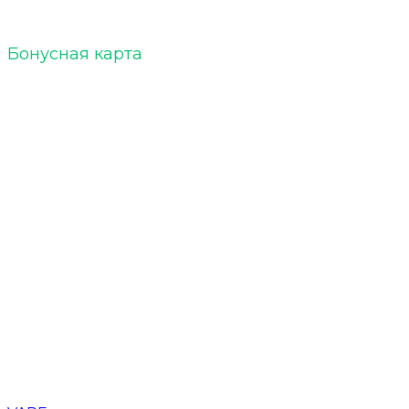
Бонусная карта
Кальяны
Уголь для кальяна
Табак для кальяна
Чаши для кальяна
Напитки