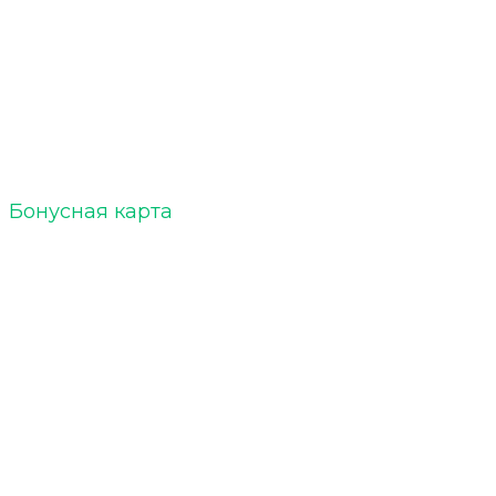
ELTOBACCO :: БЛОГ
Акции
Бонусная карта
Кальяны
Уголь для кальяна
Табак для кальяна