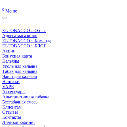
0
Меню
ELTOBACCO :: О нас
Адреса магазинов
ELTOBACCO :: Команда
ELTOBACCO :: БЛОГ
Акции
Бонусная карта
Кальяны
Уголь для кальяна
Табак для кальяна
Чаши для кальяна
Напитки
VAPE
Аксессуары
Альтернативная табачка
Бестабачная смесь
Клиентам
Отзывы
Контакты
Личный кабинет