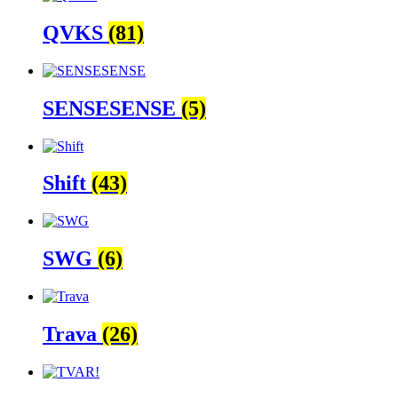
QVKS
(81)
SENSESENSE
(5)
Shift
(43)
SWG
(6)
Trava
(26)