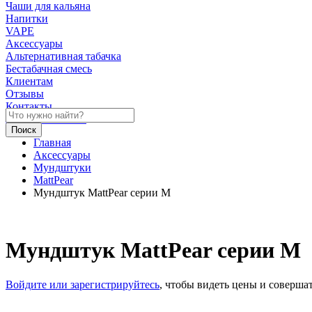
Чаши для кальяна
Напитки
VAPE
Аксессуары
Альтернативная табачка
Бестабачная смесь
Клиентам
Отзывы
Контакты
Личный кабинет
Главная
Аксессуары
Мундштуки
MattPear
Мундштук MattPear серии М
Мундштук MattPear серии М
Войдите или зарегистрируйтесь
, чтобы видеть цены и соверша