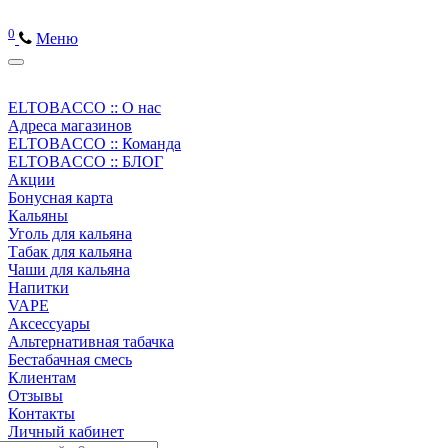
0
Меню
ELTOBACCO :: О нас
Адреса магазинов
ELTOBACCO :: Команда
ELTOBACCO :: БЛОГ
Акции
Бонусная карта
Кальяны
Уголь для кальяна
Табак для кальяна
Чаши для кальяна
Напитки
VAPE
Аксессуары
Альтернативная табачка
Бестабачная смесь
Клиентам
Отзывы
Контакты
Личный кабинет