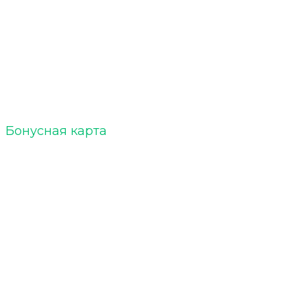
ELTOBACCO :: БЛОГ
Акции
Бонусная карта
Кальяны
Уголь для кальяна
Табак для кальяна