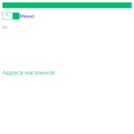
0
Меню
ELTOBACCO :: О нас
Адреса магазинов
ELTOBACCO :: Команда
ELTOBACCO :: БЛОГ
Акции