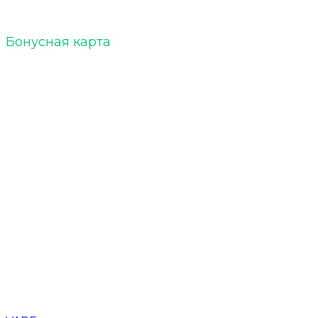
Бонусная карта
Кальяны
Уголь для кальяна
Табак для кальяна
Чаши для кальяна
Напитки