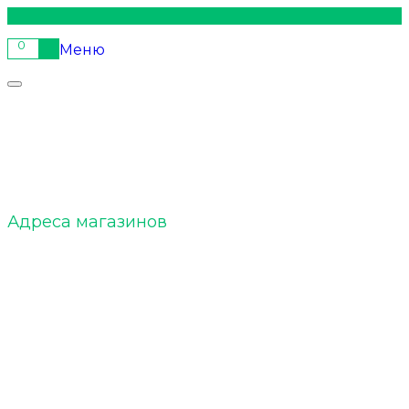
0
Меню
ELTOBACCO :: О нас
Адреса магазинов
ELTOBACCO :: Команда
ELTOBACCO :: БЛОГ
Акции