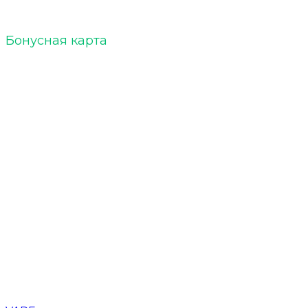
Бонусная карта
Кальяны
Уголь для кальяна
Табак для кальяна
Чаши для кальяна
Напитки