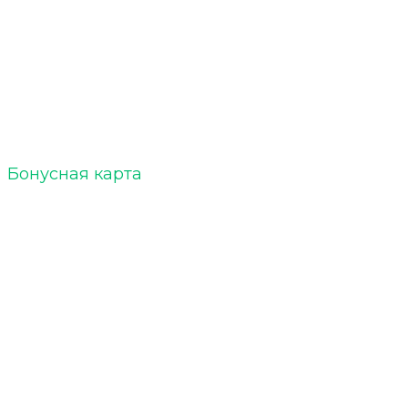
ELTOBACCO :: БЛОГ
Акции
Бонусная карта
Кальяны
Уголь для кальяна
Табак для кальяна