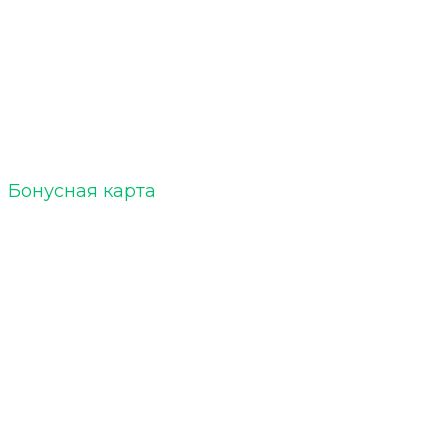
ELTOBACCO :: БЛОГ
Акции
Бонусная карта
Кальяны
Уголь для кальяна
Табак для кальяна