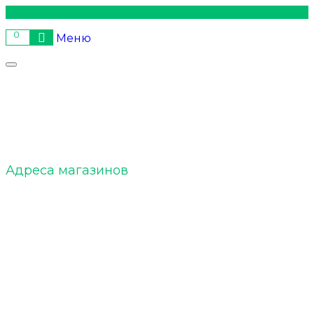
0
Меню
ELTOBACCO :: О нас
Адреса магазинов
ELTOBACCO :: Команда
ELTOBACCO :: БЛОГ
Акции