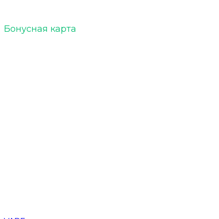
Бонусная карта
Кальяны
Уголь для кальяна
Табак для кальяна
Чаши для кальяна
Напитки